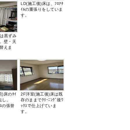
LD(施工後)床は、ﾌﾛｱﾀ
ｲﾙの重張りをしていま
す。
壁は黒ずみ
。壁・天
替えま
前)床のﾀｲ
2F洋室(施工後)床は既
撤去し、
存のままでｸﾘｰﾆﾝｸﾞ後ﾜ
ｽの張替
ｯｸｽで仕上げていま
す。