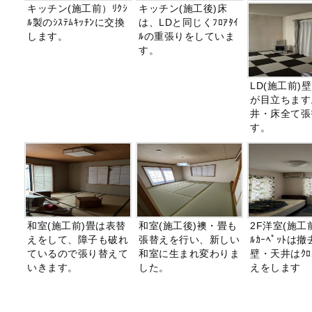
キッチン(施工前）ﾘｸｼ
キッチン(施工後)床
ﾙ製のｼｽﾃﾑｷｯﾁﾝに交換
は、LDと同じくﾌﾛｱﾀｲ
します。
ﾙの重張りをしていま
す。
LD(施工前)
が目立ちます
井・床全て張
す。
和室(施工前)畳は表替
和室(施工後)襖・畳も
2F洋室(施工
えをして、障子も破れ
張替えを行い、新しい
ﾙｶｰﾍﾟｯﾄは
ているので張り替えて
和室に生まれ変わりま
壁・天井はｸﾛ
いきます。
した。
えをします