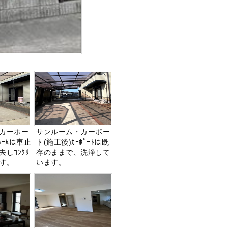
カーポー
サンルーム・カーポー
ﾙｰﾑは車止
ト(施工後)ｶｰﾎﾟｰﾄは既
しｺﾝｸﾘ
存のままで、洗浄して
ます。
います。