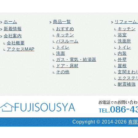
ホーム
商品一覧
リフォーム
新着情報
おすすめ
キッチン
キッチン
浴室
会社案内
バスルーム
洗面所
会社概要
トイレ
トイレ
アクセスMAP
洗面
内装
ガス・電気・給湯器
外壁
ドア・床材
屋根
その他
玄関まわ
エクステ
耐震補強
Copyright ©
2014-2026
有