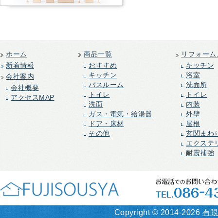
ホーム
商品一覧
リフォーム
新着情報
おすすめ
キッチン
キッチン
浴室
会社案内
バスルーム
洗面所
会社概要
トイレ
トイレ
アクセスMAP
洗面
内装
ガス・電気・給湯器
外壁
ドア・床材
屋根
その他
玄関まわ
エクステ
耐震補強
Copyright ©
2014-2026
有