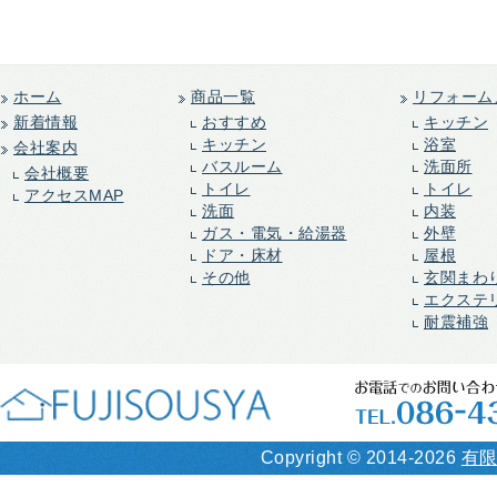
ホーム
商品一覧
リフォーム
新着情報
おすすめ
キッチン
キッチン
浴室
会社案内
バスルーム
洗面所
会社概要
トイレ
トイレ
アクセスMAP
洗面
内装
ガス・電気・給湯器
外壁
ドア・床材
屋根
その他
玄関まわ
エクステ
耐震補強
Copyright ©
2014-2026
有